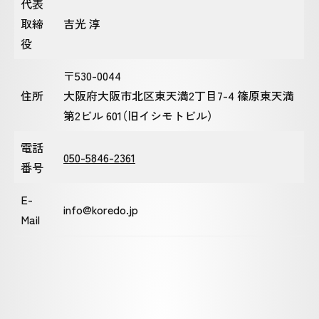
代表
取締
吉光 淳
役
〒530-0044
住所
大阪府大阪市北区東天満2丁目7-4 篠原東天満
第2ビル 601（旧イシモトビル）
電話
050-5846-2361
番号
E-
info@koredo.jp
Mail