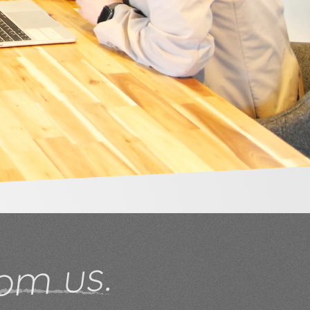
om us.