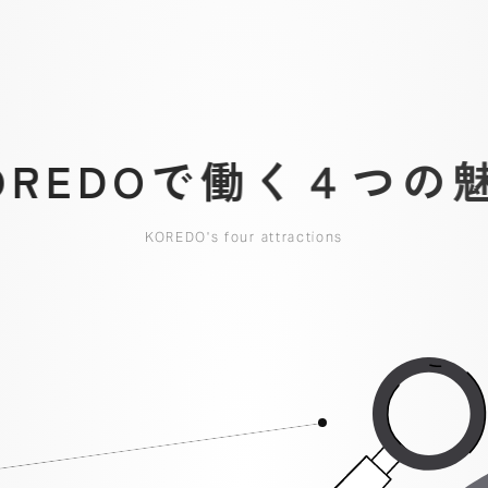
O
R
E
D
O
で
働
く
４
つ
の
KOREDO's four attractions