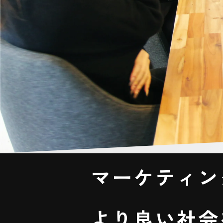
マ
ー
ケ
テ
ィ
ン
よ
り
良
い
社
会