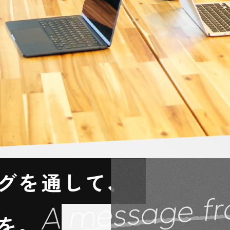
グ
を
通
し
て
、
A message fr
を
。